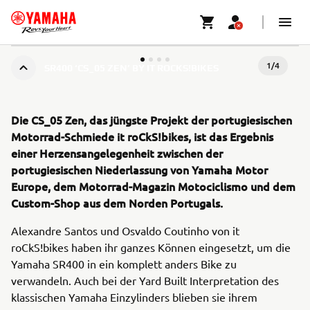
1
/
4
SR400 ‘CS_05 ZEN’ BY IT ROCKS!BIKES
Die CS_05 Zen, das jüngste Projekt der portugiesischen
Motorrad-Schmiede it roCkS!bikes, ist das Ergebnis
einer Herzensangelegenheit zwischen der
portugiesischen Niederlassung von Yamaha Motor
Europe, dem Motorrad-Magazin Motociclismo und dem
Custom-Shop aus dem Norden Portugals.
Alexandre Santos und Osvaldo Coutinho von it
roCkS!bikes haben ihr ganzes Können eingesetzt, um die
Yamaha SR400 in ein komplett anders Bike zu
verwandeln. Auch bei der Yard Built Interpretation des
klassischen Yamaha Einzylinders blieben sie ihrem