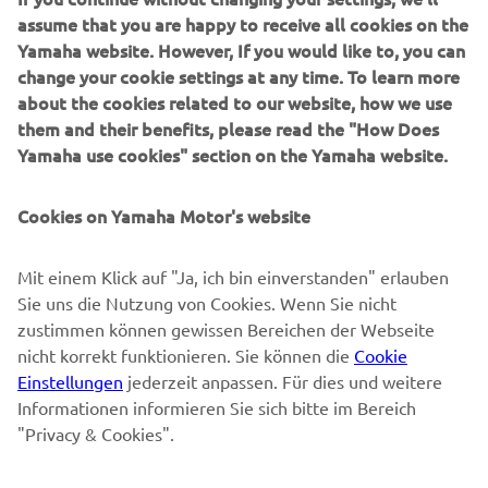
MEHR YAMAHA
assume that you are happy to receive all cookies on the
Yamaha website. However, If you would like to, you can
SUPPORT
change your cookie settings at any time. To learn more
about the cookies related to our website, how we use
them and their benefits, please read the "How Does
NEWSLETTER
Yamaha use cookies" section on the Yamaha website.
Erfahre als Erster von den neuesten Angeboten,
Sonderveranstaltungen, Neuerscheinungen und vielem mehr.
Cookies on Yamaha Motor's website
Mit einem Klick auf "Ja, ich bin einverstanden" erlauben
Sie uns die Nutzung von Cookies. Wenn Sie nicht
ABONNIEREN
zustimmen können gewissen Bereichen der Webseite
nicht korrekt funktionieren. Sie können die
Cookie
Lesen Sie unsere Datenschutzrichtlinie, um zu erfahren, wie wir
Einstellungen
jederzeit anpassen. Für dies und weitere
Ihre persönlichen Daten verarbeiten:
Datenschutzerklärung
Informationen informieren Sie sich bitte im Bereich
"Privacy & Cookies".
Switzerland (German)