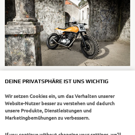
DEINE PRIVATSPHÄRE IST UNS WICHTIG
Wir setzen Cookies ein, um das Verhalten unserer
UNTERNEHMEN
Website-Nutzer besser zu verstehen und dadurch
unsere Produkte, Dienstleistungen und
Marketingbemühungen zu verbessern.
B2B
If you continue without changing your settings, we'll