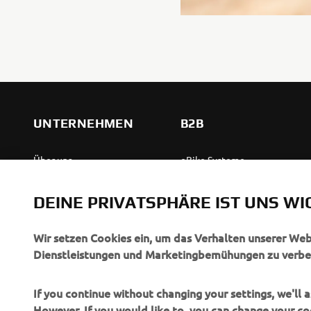
UNTERNEHMEN
B2B
Über uns
eBike Systeme
News
Behördenfahrzeuge
DEINE PRIVATSPHÄRE IST UNS WI
Veranstaltungen
Leichte Fahrzeuge
Press
Ersthelferinnen und
Wir setzen Cookies ein, um das Verhalten unserer We
Ersthelfer
Dienstleistungen und Marketingbemühungen zu verbe
Broschüren
Fahrschulen
Jobs & Karriere
If you continue without changing your settings, we'll
Robotics
However, If you would like to, you can change your co
Händler werden