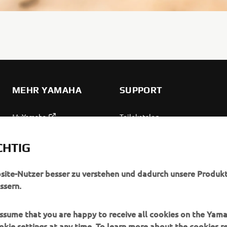
MEHR YAMAHA
SUPPORT
MyYamaha
Teilekatalog
Yamaha Music
Wartung anfordern
CHTIG
Yamaha Racing
Yamaha Vertreter finden
Yamaha Motor Global
Umgang mit Altbatterien
bsite-Nutzer besser zu verstehen und dadurch unsere Produkt
ssern.
Mobile Anwendungen
 assume that you are happy to receive all cookies on the Yam
okie settings at any time. To learn more about the cookies r