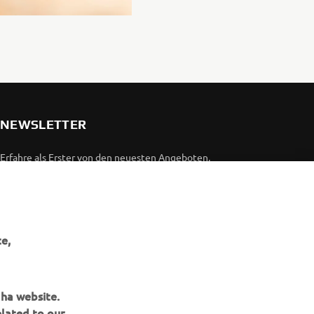
NEWSLETTER
Erfahre als Erster von den neuesten Angeboten,
Sonderveranstaltungen, Neuerscheinungen und vielem mehr.
ABONNIEREN
e,
Lesen Sie unsere Datenschutzrichtlinie, um zu erfahren, wie wir
Ihre persönlichen Daten verarbeiten:
Datenschutzerklärung
aha website.
elated to our