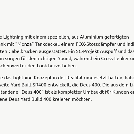
e Lightning mit einem speziellen, aus Aluminium gefertigten
tank mit “Monza” Tankdeckel, einem FOX-Stossdämpfer und indi
en Gabelbrücken ausgestattet. Ein SC-Projekt Auspuff und das
em sorgen für den richtigen Sound, während ein Cross-Lenker un
scheinwerfer den Look hervorheben.
e das Lightning Konzept in der Realität umgesetzt hatten, ha
eite Yard Built SR400 entwickelt, die Deus 400. Die aus dem L
tandene „Deus 400“ ist als kompletter Umbaukit für Kunden erh
gene Deus Yard Build 400 kreieren möchten.