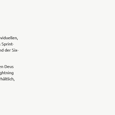
viduellen,
 Sprint-
d der Six-
ben Deus
ightning
ältlich,