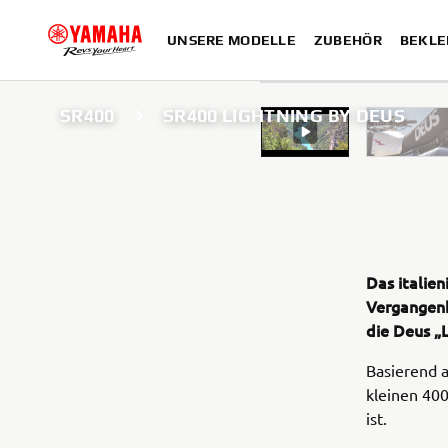
UNSERE MODELLE
ZUBEHÖR
BEKLE
SR400
SR400 LIGHTNING BY DEUS
Das italie
Vergangenh
die Deus „L
Basierend a
kleinen 400
ist.