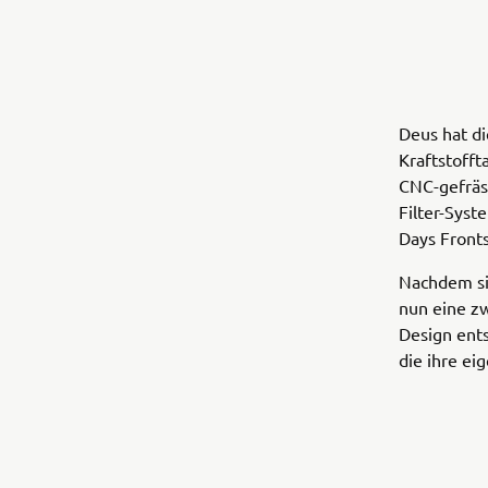
Deus hat di
Kraftstoff
CNC-gefräst
Filter-Syst
Days Front
Nachdem si
nun eine zw
Design ents
die ihre ei