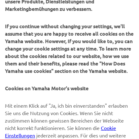
unsere Produkte, Dienstleistungen und
Marketingbemühungen zu verbessern.
B2B
If you continue without changing your settings, we'll
MEHR YAMAHA
assume that you are happy to receive all cookies on the
Yamaha website. However, If you would like to, you can
SUPPORT
change your cookie settings at any time. To learn more
about the cookies related to our website, how we use
them and their benefits, please read the "How Does
NEWSLETTER
Yamaha use cookies" section on the Yamaha website.
Erfahre als Erster von den neuesten Angeboten,
Sonderveranstaltungen, Neuerscheinungen und vielem mehr.
Cookies on Yamaha Motor's website
Mit einem Klick auf "Ja, ich bin einverstanden" erlauben
Sie uns die Nutzung von Cookies. Wenn Sie nicht
ABONNIEREN
zustimmen können gewissen Bereichen der Webseite
nicht korrekt funktionieren. Sie können die
Cookie
Lesen Sie unsere Datenschutzrichtlinie, um zu erfahren, wie wir
Einstellungen
jederzeit anpassen. Für dies und weitere