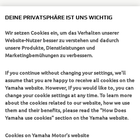
DEINE PRIVATSPHÄRE IST UNS WICHTIG
Wir setzen Cookies ein, um das Verhalten unserer
UNTERNEHMEN
Website-Nutzer besser zu verstehen und dadurch
unsere Produkte, Dienstleistungen und
Marketingbemühungen zu verbessern.
B2B
If you continue without changing your settings, we'll
MEHR YAMAHA
assume that you are happy to receive all cookies on the
Yamaha website. However, If you would like to, you can
SUPPORT
change your cookie settings at any time. To learn more
about the cookies related to our website, how we use
them and their benefits, please read the "How Does
NEWSLETTER
Yamaha use cookies" section on the Yamaha website.
Erfahre als Erster von den neuesten Angeboten,
Sonderveranstaltungen, Neuerscheinungen und vielem mehr.
Cookies on Yamaha Motor's website