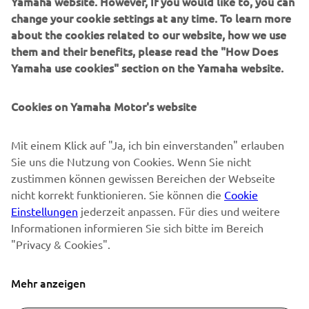
Yamaha website. However, If you would like to, you can
SUPPORT
change your cookie settings at any time. To learn more
about the cookies related to our website, how we use
them and their benefits, please read the "How Does
NEWSLETTER
Yamaha use cookies" section on the Yamaha website.
Erfahre als Erster von den neuesten Angeboten,
Sonderveranstaltungen, Neuerscheinungen und vielem mehr.
Cookies on Yamaha Motor's website
Mit einem Klick auf "Ja, ich bin einverstanden" erlauben
Sie uns die Nutzung von Cookies. Wenn Sie nicht
ABONNIEREN
zustimmen können gewissen Bereichen der Webseite
nicht korrekt funktionieren. Sie können die
Cookie
Lesen Sie unsere Datenschutzrichtlinie, um zu erfahren, wie wir
Einstellungen
jederzeit anpassen. Für dies und weitere
Ihre persönlichen Daten verarbeiten:
Datenschutzerklärung
Informationen informieren Sie sich bitte im Bereich
"Privacy & Cookies".
Switzerland (German)
Mehr anzeigen