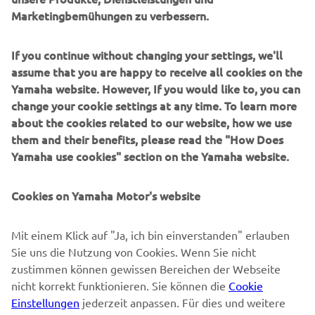
Marketingbemühungen zu verbessern.
B2B
If you continue without changing your settings, we'll
MEHR YAMAHA
assume that you are happy to receive all cookies on the
Yamaha website. However, If you would like to, you can
SUPPORT
change your cookie settings at any time. To learn more
about the cookies related to our website, how we use
them and their benefits, please read the "How Does
NEWSLETTER
Yamaha use cookies" section on the Yamaha website.
Erfahre als Erster von den neuesten Angeboten,
Sonderveranstaltungen, Neuerscheinungen und vielem mehr.
Cookies on Yamaha Motor's website
Mit einem Klick auf "Ja, ich bin einverstanden" erlauben
Sie uns die Nutzung von Cookies. Wenn Sie nicht
ABONNIEREN
zustimmen können gewissen Bereichen der Webseite
nicht korrekt funktionieren. Sie können die
Cookie
Lesen Sie unsere Datenschutzrichtlinie, um zu erfahren, wie wir
Einstellungen
jederzeit anpassen. Für dies und weitere
Ihre persönlichen Daten verarbeiten:
Datenschutzerklärung