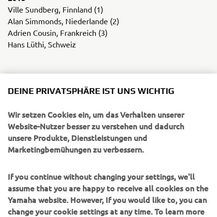
Ville Sundberg, Finnland (1)
Alan Simmonds, Niederlande (2)
Adrien Cousin, Frankreich (3)
Hans Lüthi, Schweiz
DEINE PRIVATSPHÄRE IST UNS WICHTIG
Wir setzen Cookies ein, um das Verhalten unserer
UNTERNEHMEN
Website-Nutzer besser zu verstehen und dadurch
unsere Produkte, Dienstleistungen und
Marketingbemühungen zu verbessern.
B2B
If you continue without changing your settings, we'll
MEHR YAMAHA
assume that you are happy to receive all cookies on the
Yamaha website. However, If you would like to, you can
SUPPORT
change your cookie settings at any time. To learn more
about the cookies related to our website, how we use