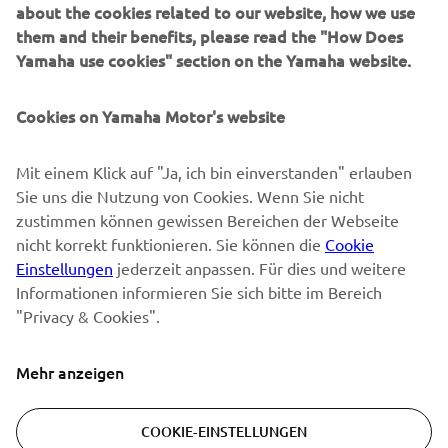
them and their benefits, please read the "How Does
NEWSLETTER
Yamaha use cookies" section on the Yamaha website.
Erfahre als Erster von den neuesten Angeboten,
Sonderveranstaltungen, Neuerscheinungen und vielem mehr.
Cookies on Yamaha Motor's website
Mit einem Klick auf "Ja, ich bin einverstanden" erlauben
Sie uns die Nutzung von Cookies. Wenn Sie nicht
ABONNIEREN
zustimmen können gewissen Bereichen der Webseite
nicht korrekt funktionieren. Sie können die
Cookie
Lesen Sie unsere Datenschutzrichtlinie, um zu erfahren, wie wir
Einstellungen
jederzeit anpassen. Für dies und weitere
Ihre persönlichen Daten verarbeiten:
Datenschutzerklärung
Informationen informieren Sie sich bitte im Bereich
"Privacy & Cookies".
Switzerland (German)
Mehr anzeigen
COOKIE-EINSTELLUNGEN
© Copyright - 2026 Yamaha Motor Europe N.V. - All Rights