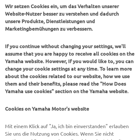
Wir setzen Cookies ein, um das Verhalten unserer
UNTERNEHMEN
Website-Nutzer besser zu verstehen und dadurch
unsere Produkte, Dienstleistungen und
Marketingbemühungen zu verbessern.
B2B
If you continue without changing your settings, we'll
MEHR YAMAHA
assume that you are happy to receive all cookies on the
Yamaha website. However, If you would like to, you can
SUPPORT
change your cookie settings at any time. To learn more
about the cookies related to our website, how we use
them and their benefits, please read the "How Does
NEWSLETTER
Yamaha use cookies" section on the Yamaha website.
Erfahre als Erster von den neuesten Angeboten,
Sonderveranstaltungen, Neuerscheinungen und vielem mehr.
Cookies on Yamaha Motor's website
Mit einem Klick auf "Ja, ich bin einverstanden" erlauben
Sie uns die Nutzung von Cookies. Wenn Sie nicht
ABONNIEREN