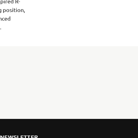
spired R-
g position,
enced
.
NEWSLETTER