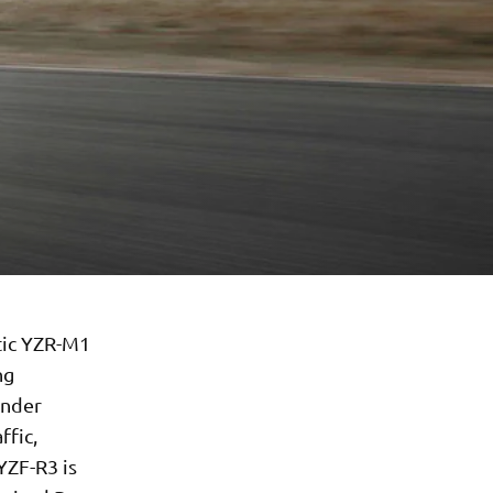
tic YZR-M1
ng
inder
ffic,
YZF-R3 is