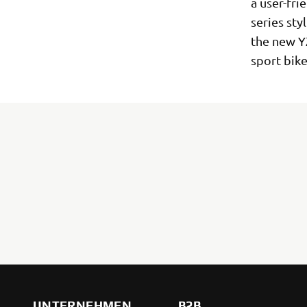
a user-fri
series sty
the new YZ
sport bik
UNTERNEHMEN
B2B