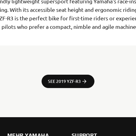
endly lightweight supersport featuring Yamaha's race-in
ling. With its accessible seat height and ergonomic ridin
F-R3 is the perfect bike for first-time riders or experi
e pilots who prefer a compact, nimble and agile machine
SEE 2019 YZF-R3
MEHR YAMAHA
SUPPORT