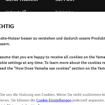
MyYamaha
Teilekatalog
Yamaha Music
Wartung anfordern
CHTIG
Yamaha Racing
Yamaha Vertreter finden
Yamaha Motor Global
Umgang mit Altbatterien
bsite-Nutzer besser zu verstehen und dadurch unsere Produkt
ssern.
Mobile Anwendungen
 assume that you are happy to receive all cookies on the Yam
okie settings at any time. To learn more about the cookies r
 read the "How Does Yamaha use cookies" section on the Yam
en Sie uns die Nutzung von Cookies. Wenn Sie nicht zustimmen 
ieren. Sie können die
Cookie Einstellungen
jederzeit anpassen.