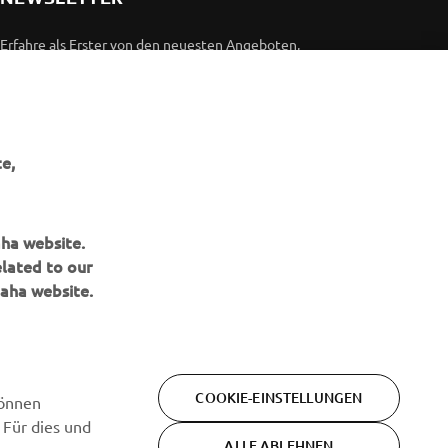
Erfahre als Erster von den neuesten Angeboten,
Sonderveranstaltungen, Neuerscheinungen und vielem mehr.
ABONNIEREN
e,
Lesen Sie unsere Datenschutzrichtlinie, um zu erfahren, wie wir
Ihre persönlichen Daten verarbeiten:
Datenschutzerklärung
aha website.
elated to our
aha website.
COOKIE-EINSTELLUNGEN
können
 Für dies und
ALLE ABLEHNEN