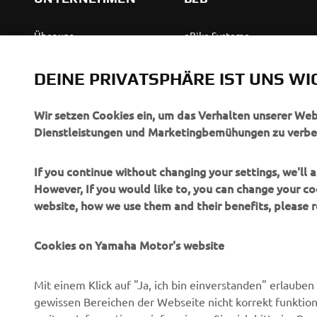
Über uns
eBike Systeme
News
Behördenfahrzeuge
DEINE PRIVATSPHÄRE IST UNS WI
Veranstaltungen
Leichte Fahrzeuge
Press
Ersthelferinnen und
Wir setzen Cookies ein, um das Verhalten unserer We
Ersthelfer
Dienstleistungen und Marketingbemühungen zu verbe
Broschüren
Fahrschulen
Jobs & Karriere
If you continue without changing your settings, we'll
Robotics
However, If you would like to, you can change your co
Händler werden
website, how we use them and their benefits, please
Partnerschaften
Menschenrechtsrichtlinie
Technische Informationen
Grundlegende
Cookies on Yamaha Motor's website
für unabhängige Partner
Nachhaltigkeitsrichtlinie
Yamalube Safety Data
Whistleblower-Kanal
Mit einem Klick auf "Ja, ich bin einverstanden" erlaub
Sheets
gewissen Bereichen der Webseite nicht korrekt funktion