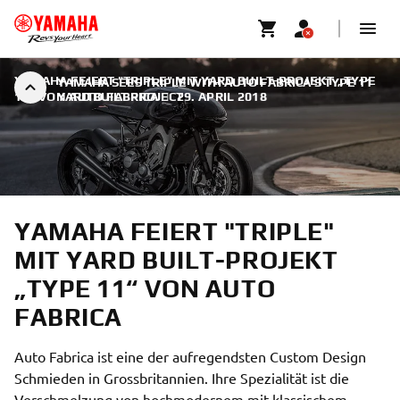
YAMAHA FEIERT "TRIPLE" MIT YARD BUILT-PROJEKT „TYPE
YAMAHA SEES TRIPLE WITH AUTO FABRICA’S TYPE 11
11“ VON AUTO FABRICA
YARD BUILT PROJECT
|
29. APRIL 2018
YAMAHA FEIERT "TRIPLE"
MIT YARD BUILT-PROJEKT
„TYPE 11“ VON AUTO
FABRICA
Auto Fabrica ist eine der aufregendsten Custom Design
Schmieden in Grossbritannien. Ihre Spezialität ist die
Verschmelzung von hochmodernem mit klassischem