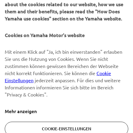
about the cookies related to our website, how we use
them and their benefits, please read the "How Does
NEWSLETTER
Yamaha use cookies" section on the Yamaha website.
Erfahre als Erster von den neuesten Angeboten,
Sonderveranstaltungen, Neuerscheinungen und vielem mehr.
Cookies on Yamaha Motor's website
Mit einem Klick auf "Ja, ich bin einverstanden" erlauben
Sie uns die Nutzung von Cookies. Wenn Sie nicht
ABONNIEREN
zustimmen können gewissen Bereichen der Webseite
nicht korrekt funktionieren. Sie können die
Cookie
Lesen Sie unsere Datenschutzrichtlinie, um zu erfahren, wie wir
Einstellungen
jederzeit anpassen. Für dies und weitere
Ihre persönlichen Daten verarbeiten:
Datenschutzerklärung
Informationen informieren Sie sich bitte im Bereich
"Privacy & Cookies".
Switzerland (German)
Mehr anzeigen
COOKIE-EINSTELLUNGEN