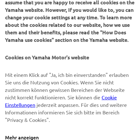
Yamaha website. However, If you would like to, you can
MEHR YAMAHA
change your cookie settings at any time. To learn more
about the cookies related to our website, how we use
SUPPORT
them and their benefits, please read the "How Does
Yamaha use cookies" section on the Yamaha website.
NEWSLETTER
Cookies on Yamaha Motor's website
Erfahre als Erster von den neuesten Angeboten,
Sonderveranstaltungen, Neuerscheinungen und vielem mehr.
Mit einem Klick auf "Ja, ich bin einverstanden" erlauben
Sie uns die Nutzung von Cookies. Wenn Sie nicht
zustimmen können gewissen Bereichen der Webseite
nicht korrekt funktionieren. Sie können die
Cookie
ABONNIEREN
Einstellungen
jederzeit anpassen. Für dies und weitere
Informationen informieren Sie sich bitte im Bereich
Lesen Sie unsere Datenschutzrichtlinie, um zu erfahren, wie wir
"Privacy & Cookies".
Ihre persönlichen Daten verarbeiten:
Datenschutzerklärung
Mehr anzeigen
Switzerland (German)