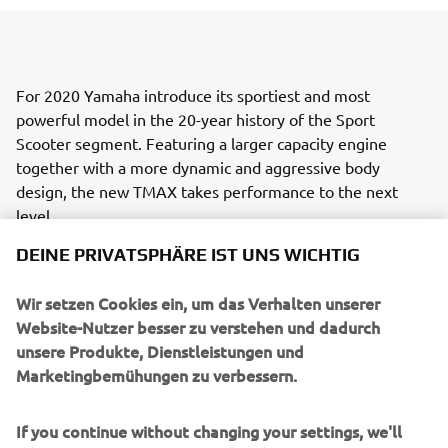
For 2020 Yamaha introduce its sportiest and most
powerful model in the 20-year history of the Sport
Scooter segment. Featuring a larger capacity engine
together with a more dynamic and aggressive body
design, the new TMAX takes performance to the next
level.
DEINE PRIVATSPHÄRE IST UNS WICHTIG
Wir setzen Cookies ein, um das Verhalten unserer
Website-Nutzer besser zu verstehen und dadurch
unsere Produkte, Dienstleistungen und
UNTERNEHMEN
Marketingbemühungen zu verbessern.
B2B
If you continue without changing your settings, we'll
assume that you are happy to receive all cookies on the