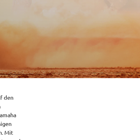
uf den
n
 Yamaha
nigen
. Mit