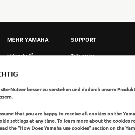
MEHR YAMAHA
SUPPORT
MyYamaha
Teilekatalog
Yamaha Music
Wartung anfordern
CHTIG
Yamaha Racing
Yamaha Vertreter finden
Yamaha Motor Global
Umgang mit Altbatterien
bsite-Nutzer besser zu verstehen und dadurch unsere Produkt
ssern.
Mobile Anwendungen
 assume that you are happy to receive all cookies on the Yam
okie settings at any time. To learn more about the cookies r
 read the "How Does Yamaha use cookies" section on the Yam