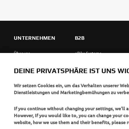
UNTERNEHMEN
B2B
Über uns
eBike Systeme
News
Behördenfahrzeuge
DEINE PRIVATSPHÄRE IST UNS WI
Veranstaltungen
Leichte Fahrzeuge
Press
Ersthelferinnen und
Wir setzen Cookies ein, um das Verhalten unserer We
Ersthelfer
Dienstleistungen und Marketingbemühungen zu verbe
Broschüren
Fahrschulen
Jobs & Karriere
If you continue without changing your settings, we'll
Robotics
However, If you would like to, you can change your co
Händler werden
website, how we use them and their benefits, please
Partnerschaften
Menschenrechtsrichtlinie