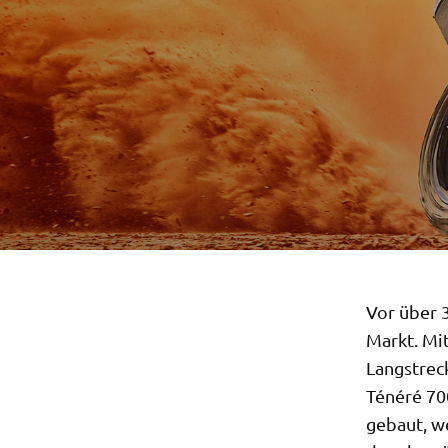
Vor über 
Markt. Mit
Langstrec
Ténéré 700
gebaut, w