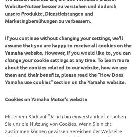
UNTERNEHMEN
Website-Nutzer besser zu verstehen und dadurch
unsere Produkte, Dienstleistungen und
Marketingbemühungen zu verbessern.
B2B
If you continue without changing your settings, we'll
MEHR YAMAHA
assume that you are happy to receive all cookies on the
Yamaha website. However, If you would like to, you can
SUPPORT
change your cookie settings at any time. To learn more
about the cookies related to our website, how we use
them and their benefits, please read the "How Does
NEWSLETTER
Yamaha use cookies" section on the Yamaha website.
Erfahre als Erster von den neuesten Angeboten,
Sonderveranstaltungen, Neuerscheinungen und vielem mehr.
Cookies on Yamaha Motor's website
Mit einem Klick auf "Ja, ich bin einverstanden" erlauben
Sie uns die Nutzung von Cookies. Wenn Sie nicht
ABONNIEREN
zustimmen können gewissen Bereichen der Webseite