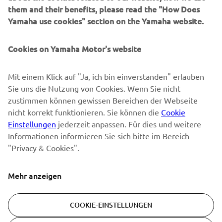
them and their benefits, please read the "How Does
NEWSLETTER
Yamaha use cookies" section on the Yamaha website.
Erfahre als Erster von den neuesten Angeboten,
Sonderveranstaltungen, Neuerscheinungen und vielem mehr.
Cookies on Yamaha Motor's website
Mit einem Klick auf "Ja, ich bin einverstanden" erlauben
Sie uns die Nutzung von Cookies. Wenn Sie nicht
ABONNIEREN
zustimmen können gewissen Bereichen der Webseite
nicht korrekt funktionieren. Sie können die
Cookie
Lesen Sie unsere Datenschutzrichtlinie, um zu erfahren, wie wir
Einstellungen
jederzeit anpassen. Für dies und weitere
Ihre persönlichen Daten verarbeiten:
Datenschutzerklärung
Informationen informieren Sie sich bitte im Bereich
"Privacy & Cookies".
Switzerland (German)
Mehr anzeigen
COOKIE-EINSTELLUNGEN
© Copyright - 2026 Yamaha Motor Europe N.V. - All Rights