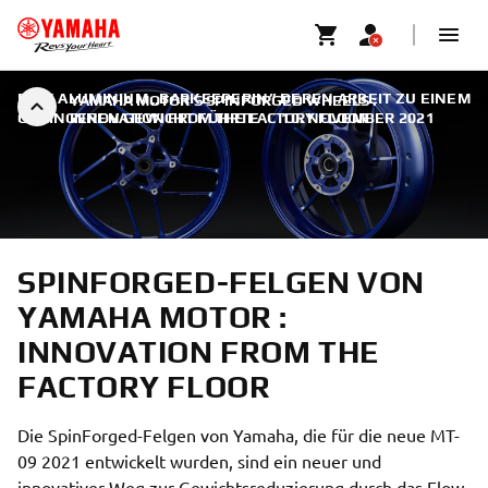
EINE ALUMINIUM „BARKEEPERIN” DEREN ARBEIT ZU EINEM
YAMAHA MOTOR’S SPINFORGED WHEELS :
GERINGEREN GEWICHT FÜHRTE
INNOVATION FROM THE FACTORY FLOOR
|
10. NOVEMBER 2021
SPINFORGED-FELGEN VON
YAMAHA MOTOR :
INNOVATION FROM THE
FACTORY FLOOR
Die SpinForged-Felgen von Yamaha, die für die neue MT-
09 2021 entwickelt wurden, sind ein neuer und
innovativer Weg zur Gewichtsreduzierung durch das Flow-