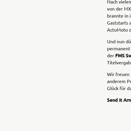
Nach viele
von der MX
brannte in 
Gaststarts
ActuMoto d
Und nun dü
permanent 
FMS Sw
der
Titelverga
Wir freuen 
anderem P
Glück für 
Send it Ar