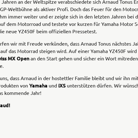
n Jahren an der Weltspitze verabschiedete sich Arnaud Tonus 
GP-Weltbühne als aktiver Profi. Doch das Feuer für den Motoc
ihm immer weiter und er zeigte sich in den letzten Jahren bei 
 auf dem Motorroad und testete vor kurzen für Yamaha Motor 
ie neue YZ450F beim offiziellen Pressetest.
rfen wir mit Freude verkünden, dass Arnaud Tonus nächstes Ja
auf das Motorrad steigen wird. Auf einer Yamaha YZ450F wird 
iss MX Open
an den Start gehen und sicher ein Wort mitreden
be.
uns, dass Arnaud in der hostettler Familie bleibt und wir ihn mi
Yamaha
iXS
rodukten von
und
unterstützen dürfen. Wir wünsc
das kommende Jahr!
naud!