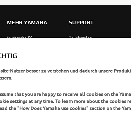
MEHR YAMAHA
SUPPORT
MyYamaha
Teilekatalog
Yamaha Music
Wartung anfordern
CHTIG
Yamaha Racing
Yamaha Vertreter finden
Yamaha Motor Global
Umgang mit Altbatterien
bsite-Nutzer besser zu verstehen und dadurch unsere Produkt
ssern.
Mobile Anwendungen
 assume that you are happy to receive all cookies on the Yam
okie settings at any time. To learn more about the cookies r
 read the "How Does Yamaha use cookies" section on the Yam