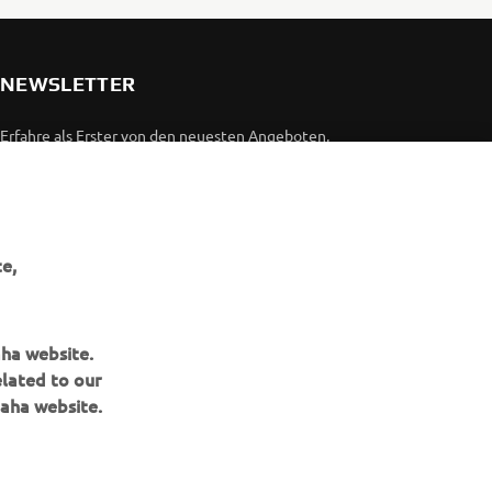
NEWSLETTER
Erfahre als Erster von den neuesten Angeboten,
Sonderveranstaltungen, Neuerscheinungen und vielem mehr.
ABONNIEREN
e,
Lesen Sie unsere Datenschutzrichtlinie, um zu erfahren, wie wir
Ihre persönlichen Daten verarbeiten:
Datenschutzerklärung
aha website.
elated to our
aha website.