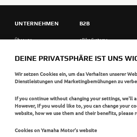
UNTERNEHMEN
B2B
Über uns
eBike Systeme
News
Behördenfahrzeuge
DEINE PRIVATSPHÄRE IST UNS WI
Veranstaltungen
Leichte Fahrzeuge
Press
Ersthelferinnen und
Wir setzen Cookies ein, um das Verhalten unserer We
Ersthelfer
Dienstleistungen und Marketingbemühungen zu verbe
Broschüren
Fahrschulen
Jobs & Karriere
If you continue without changing your settings, we'll
Robotics
However, If you would like to, you can change your co
Händler werden
website, how we use them and their benefits, please
Partnerschaften
Menschenrechtsrichtlinie
Technische Informationen
Grundlegende
Cookies on Yamaha Motor's website
für unabhängige Partner
Nachhaltigkeitsrichtlinie