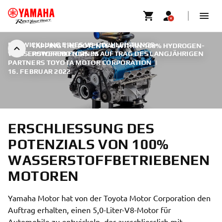
ENTWICKLUNG EINES V8-HOCHLEISTUNGS-
TAPPING THE POTENTIAL WITHIN 100% HYDROGEN-
WASSERSTOFFMOTORS IM AUFTRAG DES LANGJÄHRIGEN
POWERED ENGINES
PARTNERS TOYOTA MOTOR CORPORATION
|
16. FEBRUAR 2022
ERSCHLIESSUNG DES
POTENZIALS VON 100%
WASSERSTOFFBETRIEBENEN
MOTOREN
Yamaha Motor hat von der Toyota Motor Corporation den
Auftrag erhalten, einen 5,0-Liter-V8-Motor für
Automobile zu entwickeln, der ausschliesslich mit