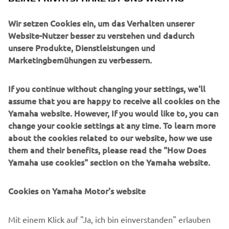
Wir setzen Cookies ein, um das Verhalten unserer
UNTERNEHMEN
Website-Nutzer besser zu verstehen und dadurch
unsere Produkte, Dienstleistungen und
Marketingbemühungen zu verbessern.
B2B
If you continue without changing your settings, we'll
MEHR YAMAHA
assume that you are happy to receive all cookies on the
Yamaha website. However, If you would like to, you can
SUPPORT
change your cookie settings at any time. To learn more
about the cookies related to our website, how we use
them and their benefits, please read the "How Does
NEWSLETTER
Yamaha use cookies" section on the Yamaha website.
Erfahre als Erster von den neuesten Angeboten,
Sonderveranstaltungen, Neuerscheinungen und vielem mehr.
Cookies on Yamaha Motor's website
Mit einem Klick auf "Ja, ich bin einverstanden" erlauben