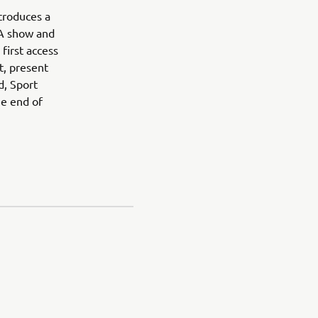
troduces a
MA show and
first access
t, present
d, Sport
he end of