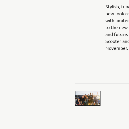
Stylish, fu
new-look co
with limite
to the new 
and future.
Scooter and
November.