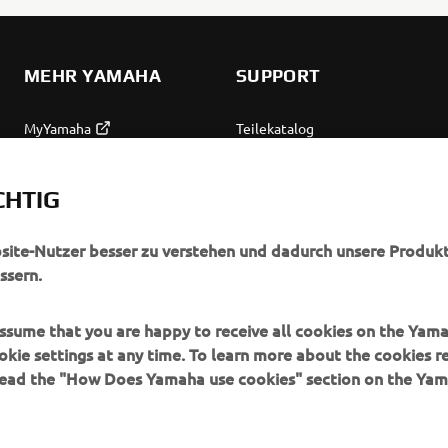
MEHR YAMAHA
SUPPORT
MyYamaha
Teilekatalog
Yamaha Music
Wartung anfordern
CHTIG
Yamaha Racing
Yamaha Vertreter finden
Yamaha Motor Global
Umgang mit Altbatterien
bsite-Nutzer besser zu verstehen und dadurch unsere Produkt
ssern.
Mobile Anwendungen
 assume that you are happy to receive all cookies on the Yam
okie settings at any time. To learn more about the cookies r
 read the "How Does Yamaha use cookies" section on the Yam