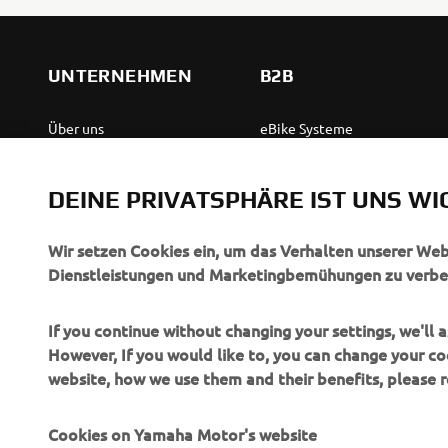
UNTERNEHMEN
B2B
Über uns
eBike Systeme
News
Behördenfahrzeuge
DEINE PRIVATSPHÄRE IST UNS WI
Veranstaltungen
Leichte Fahrzeuge
Press
Ersthelferinnen und
Wir setzen Cookies ein, um das Verhalten unserer We
Ersthelfer
Dienstleistungen und Marketingbemühungen zu verbe
Broschüren
Fahrschulen
Jobs & Karriere
If you continue without changing your settings, we'll
Robotics
However, If you would like to, you can change your co
Händler werden
website, how we use them and their benefits, please
Partnerschaften
Menschenrechtsrichtlinie
Technische Informationen
Grundlegende
Cookies on Yamaha Motor's website
für unabhängige Partner
Nachhaltigkeitsrichtlinie