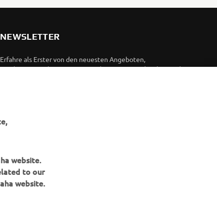
NEWSLETTER
Erfahre als Erster von den neuesten Angeboten,
Sonderveranstaltungen, Neuerscheinungen und vielem mehr.
ABONNIEREN
e,
Lesen Sie unsere Datenschutzrichtlinie, um zu erfahren, wie wir
Ihre persönlichen Daten verarbeiten:
Datenschutzerklärung
aha website.
elated to our
aha website.