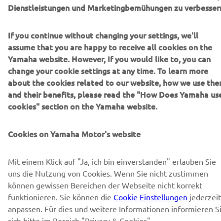
Dienstleistungen und Marketingbemühungen zu verbesser
Erfahre als Erster von den neuesten Angeboten,
Sonderveranstaltungen, Neuerscheinungen und vielem mehr.
If you continue without changing your settings, we'll
assume that you are happy to receive all cookies on the
Yamaha website. However, If you would like to, you can
ABONNIEREN
change your cookie settings at any time. To learn more
about the cookies related to our website, how we use th
and their benefits, please read the "How Does Yamaha us
Lesen Sie unsere Datenschutzrichtlinie, um zu erfahren, wie wir
cookies" section on the Yamaha website.
Ihre persönlichen Daten verarbeiten:
Datenschutzerklärung
Cookies on Yamaha Motor's website
Switzerland (German)
Mit einem Klick auf "Ja, ich bin einverstanden" erlauben Sie
uns die Nutzung von Cookies. Wenn Sie nicht zustimmen
können gewissen Bereichen der Webseite nicht korrekt
© Copyright - 2026 Yamaha Motor Europe N.V. - All Rights
funktionieren. Sie können die
Cookie Einstellungen
jederzeit
Reserved
anpassen. Für dies und weitere Informationen informieren S
sich bitte im Bereich "Privacy & Cookies".