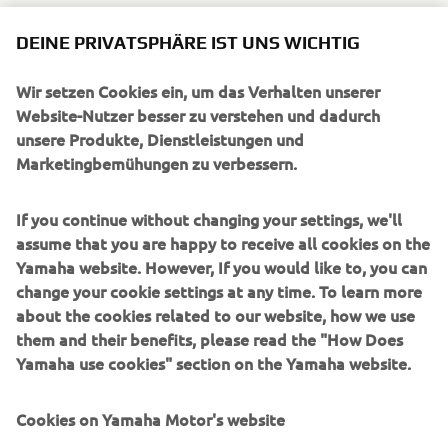
DEINE PRIVATSPHÄRE IST UNS WICHTIG
Wir setzen Cookies ein, um das Verhalten unserer
UNTERNEHMEN
Website-Nutzer besser zu verstehen und dadurch
unsere Produkte, Dienstleistungen und
Marketingbemühungen zu verbessern.
B2B
If you continue without changing your settings, we'll
MEHR YAMAHA
assume that you are happy to receive all cookies on the
Yamaha website. However, If you would like to, you can
SUPPORT
change your cookie settings at any time. To learn more
about the cookies related to our website, how we use
them and their benefits, please read the "How Does
NEWSLETTER
Yamaha use cookies" section on the Yamaha website.
Erfahre als Erster von den neuesten Angeboten,
Sonderveranstaltungen, Neuerscheinungen und vielem mehr.
Cookies on Yamaha Motor's website