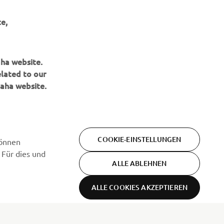
e,
ABONNIEREN
aha website.
Lesen Sie unsere Datenschutzrichtlinie, um zu erfahren, wie wir
elated to our
Ihre persönlichen Daten verarbeiten:
Datenschutzerklärung
aha website.
COOKIE-EINSTELLUNGEN
können
 Für dies und
ALLE ABLEHNEN
ALLE COOKIES AKZEPTIEREN
Bedingungen
Datenschutzerklärung
Cookies
und
Konditionen