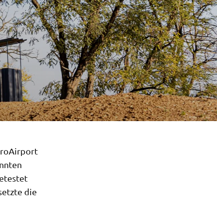
uroAirport
onnten
etestet
setzte die