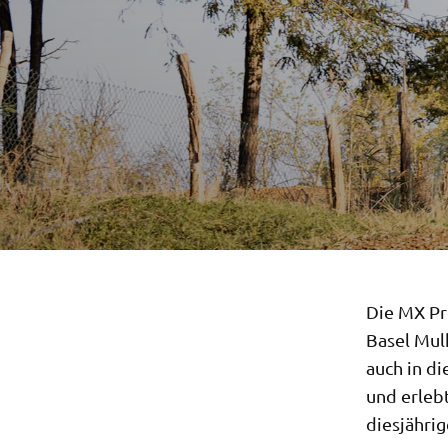
Die MX Pr
Basel Mul
auch in d
und erleb
diesjähri