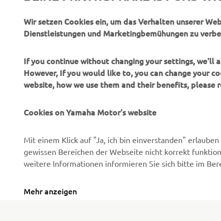
Wir setzen Cookies ein, um das Verhalten unserer We
News
Behördenfahrzeuge
Dienstleistungen und Marketingbemühungen zu verbe
Veranstaltungen
Leichte Fahrzeuge
Press
Ersthelferinnen und
If you continue without changing your settings, we'll
Ersthelfer
However, If you would like to, you can change your co
Broschüren
website, how we use them and their benefits, please
Fahrschulen
Jobs & Karriere
Robotics
Cookies on Yamaha Motor's website
Händler werden
Partnerschaften
Menschenrechtsrichtlinie
Mit einem Klick auf "Ja, ich bin einverstanden" erlaub
Technische Informationen
Grundlegende
gewissen Bereichen der Webseite nicht korrekt funktion
für unabhängige Partner
Nachhaltigkeitsrichtlinie
weitere Informationen informieren Sie sich bitte im Ber
Yamalube Safety Data
Whistleblower-Kanal
Sheets
Mehr anzeigen
Switzerland (German)