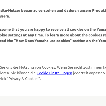
bsite-Nutzer besser zu verstehen und dadurch unsere Produkt
Yamaha Music
Wartung anfordern
ssern.
Yamaha Racing
Yamaha Vertreter finden
Yamaha Motor Global
Umgang mit Altbatterien
 assume that you are happy to receive all cookies on the Yam
okie settings at any time. To learn more about the cookies r
Mobile Anwendungen
 read the "How Does Yamaha use cookies" section on the Yam
en Sie uns die Nutzung von Cookies. Wenn Sie nicht zustimmen 
ieren. Sie können die
Cookie Einstellungen
jederzeit anpassen.
eich "Privacy & Cookies".
© Copyright - 2026 Yamaha Motor Europe N.V. - All Rights Reserved