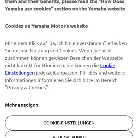
them and their benefits, please read the "How Does
NEWSLETTER
Yamaha use cookies" section on the Yamaha website.
Erfahre als Erster von den neuesten Angeboten,
Sonderveranstaltungen, Neuerscheinungen und vielem mehr.
Cookies on Yamaha Motor's website
Mit einem Klick auf "Ja, ich bin einverstanden" erlauben
Sie uns die Nutzung von Cookies. Wenn Sie nicht
ABONNIEREN
zustimmen können gewissen Bereichen der Webseite
nicht korrekt funktionieren. Sie können die
Cookie
Lesen Sie unsere Datenschutzrichtlinie, um zu erfahren, wie wir
Einstellungen
jederzeit anpassen. Für dies und weitere
Ihre persönlichen Daten verarbeiten:
Datenschutzerklärung
Informationen informieren Sie sich bitte im Bereich
"Privacy & Cookies".
Switzerland (German)
Mehr anzeigen
COOKIE-EINSTELLUNGEN
© Copyright - 2026 Yamaha Motor Europe N.V. - All Rights
ALLE ABLEHNEN