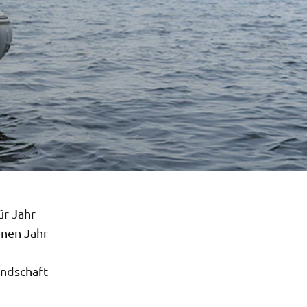
ür Jahr
enen Jahr
ndschaft