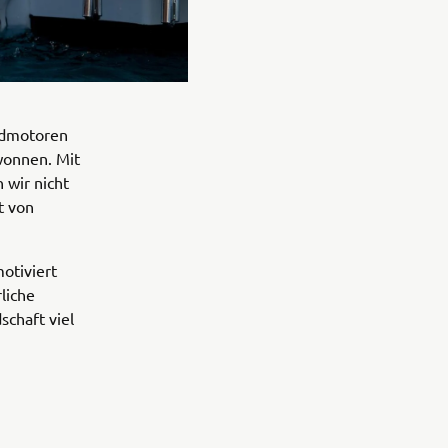
rdmotoren
wonnen. Mit
wir nicht
t von
otiviert
liche
chaft viel