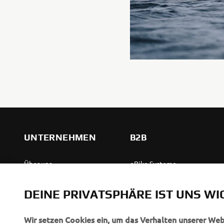
UNTERNEHMEN
B2B
Über uns
eBike Systeme
News
Behördenfahrzeuge
DEINE PRIVATSPHÄRE IST UNS WI
Veranstaltungen
Leichte Fahrzeuge
Press
Ersthelferinnen und
Wir setzen Cookies ein, um das Verhalten unserer We