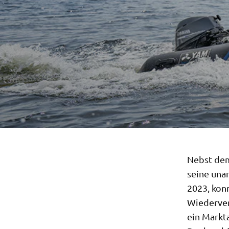
Nebst dem
seine una
2023, kon
Wiederver
ein Markt