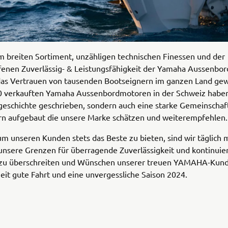
m breiten Sortiment, unzähligen technischen Finessen und der
fenen Zuverlässig- & Leistungsfähigkeit der Yamaha Aussenbo
das Vertrauen von tausenden Bootseignern im ganzen Land ge
0 verkauften Yamaha Aussenbordmotoren in der Schweiz haben 
geschichte geschrieben, sondern auch eine starke Gemeinschaf
rn aufgebaut die unsere Marke schätzen und weiterempfehlen.
m unseren Kunden stets das Beste zu bieten, sind wir täglich m
unsere Grenzen für überragende Zuverlässigkeit und kontinuier
 zu überschreiten und Wünschen unserer treuen YAMAHA-Kunds
zeit gute Fahrt und eine unvergessliche Saison 2024.