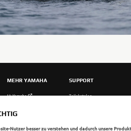
MEHR YAMAHA
SUPPORT
MyYamaha
Teilekatalog
Yamaha Music
Wartung anfordern
CHTIG
Yamaha Racing
Yamaha Vertreter finden
Yamaha Motor Global
Umgang mit Altbatterien
bsite-Nutzer besser zu verstehen und dadurch unsere Produkt