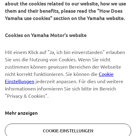
about the cookies related to our website, how we use
them and their benefits, please read the "How Does
NEWSLETTER
Yamaha use cookies" section on the Yamaha website.
Erfahre als Erster von den neuesten Angeboten,
Sonderveranstaltungen, Neuerscheinungen und vielem mehr.
Cookies on Yamaha Motor's website
Mit einem Klick auf "Ja, ich bin einverstanden" erlauben
Sie uns die Nutzung von Cookies. Wenn Sie nicht
ABONNIEREN
zustimmen können gewissen Bereichen der Webseite
nicht korrekt funktionieren. Sie können die
Cookie
Lesen Sie unsere Datenschutzrichtlinie, um zu erfahren, wie wir
Einstellungen
jederzeit anpassen. Für dies und weitere
Ihre persönlichen Daten verarbeiten:
Datenschutzerklärung
Informationen informieren Sie sich bitte im Bereich
"Privacy & Cookies".
Switzerland (German)
Mehr anzeigen
COOKIE-EINSTELLUNGEN