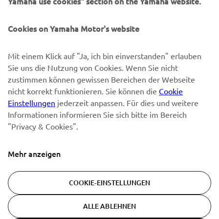
Yamaha use cookies" section on the Yamaha website.
Erfahre als Erster von den neuesten Angeboten,
Sonderveranstaltungen, Neuerscheinungen und vielem mehr.
Cookies on Yamaha Motor's website
Mit einem Klick auf "Ja, ich bin einverstanden" erlauben
ABONNIEREN
Sie uns die Nutzung von Cookies. Wenn Sie nicht
zustimmen können gewissen Bereichen der Webseite
Lesen Sie unsere Datenschutzrichtlinie, um zu erfahren, wie wir
nicht korrekt funktionieren. Sie können die
Cookie
Ihre persönlichen Daten verarbeiten:
Datenschutzerklärung
Einstellungen
jederzeit anpassen. Für dies und weitere
Informationen informieren Sie sich bitte im Bereich
"Privacy & Cookies".
Switzerland (German)
Mehr anzeigen
COOKIE-EINSTELLUNGEN
© Copyright - 2026 Yamaha Motor Europe N.V. - All Rights
Reserved
ALLE ABLEHNEN