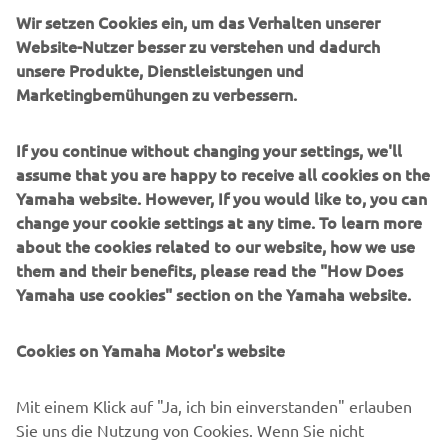
Wir setzen Cookies ein, um das Verhalten unserer
UNTERNEHMEN
Website-Nutzer besser zu verstehen und dadurch
unsere Produkte, Dienstleistungen und
Marketingbemühungen zu verbessern.
B2B
If you continue without changing your settings, we'll
MEHR YAMAHA
assume that you are happy to receive all cookies on the
Yamaha website. However, If you would like to, you can
SUPPORT
change your cookie settings at any time. To learn more
about the cookies related to our website, how we use
them and their benefits, please read the "How Does
NEWSLETTER
Yamaha use cookies" section on the Yamaha website.
Erfahre als Erster von den neuesten Angeboten,
Sonderveranstaltungen, Neuerscheinungen und vielem mehr.
Cookies on Yamaha Motor's website
Mit einem Klick auf "Ja, ich bin einverstanden" erlauben
Sie uns die Nutzung von Cookies. Wenn Sie nicht
ABONNIEREN