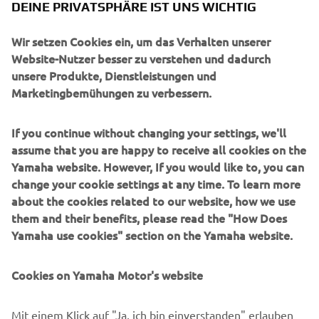
DEINE PRIVATSPHÄRE IST UNS WICHTIG
Wir setzen Cookies ein, um das Verhalten unserer
UNTERNEHMEN
Website-Nutzer besser zu verstehen und dadurch
unsere Produkte, Dienstleistungen und
Marketingbemühungen zu verbessern.
B2B
If you continue without changing your settings, we'll
MEHR YAMAHA
assume that you are happy to receive all cookies on the
Yamaha website. However, If you would like to, you can
SUPPORT
change your cookie settings at any time. To learn more
about the cookies related to our website, how we use
them and their benefits, please read the "How Does
NEWSLETTER
Yamaha use cookies" section on the Yamaha website.
Erfahre als Erster von den neuesten Angeboten,
Sonderveranstaltungen, Neuerscheinungen und vielem mehr.
Cookies on Yamaha Motor's website
Mit einem Klick auf "Ja, ich bin einverstanden" erlauben