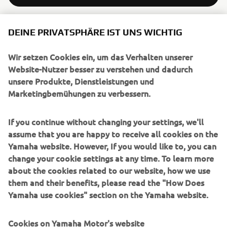
DEINE PRIVATSPHÄRE IST UNS WICHTIG
Wir setzen Cookies ein, um das Verhalten unserer
UNTERNEHMEN
Website-Nutzer besser zu verstehen und dadurch
unsere Produkte, Dienstleistungen und
Marketingbemühungen zu verbessern.
B2B
If you continue without changing your settings, we'll
MEHR YAMAHA
assume that you are happy to receive all cookies on the
Yamaha website. However, If you would like to, you can
SUPPORT
change your cookie settings at any time. To learn more
about the cookies related to our website, how we use
them and their benefits, please read the "How Does
NEWSLETTER
Yamaha use cookies" section on the Yamaha website.
Erfahre als Erster von den neuesten Angeboten,
Sonderveranstaltungen, Neuerscheinungen und vielem mehr.
Cookies on Yamaha Motor's website