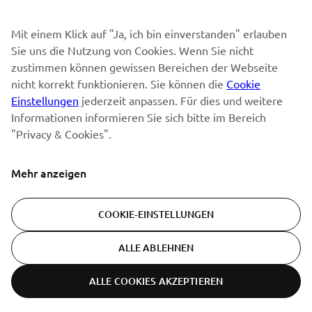
Mit einem Klick auf "Ja, ich bin einverstanden" erlauben
Sie uns die Nutzung von Cookies. Wenn Sie nicht
ABONNIEREN
zustimmen können gewissen Bereichen der Webseite
nicht korrekt funktionieren. Sie können die
Cookie
Lesen Sie unsere Datenschutzrichtlinie, um zu erfahren, wie wir
Einstellungen
jederzeit anpassen. Für dies und weitere
Ihre persönlichen Daten verarbeiten:
Datenschutzerklärung
Informationen informieren Sie sich bitte im Bereich
"Privacy & Cookies".
Switzerland (German)
Mehr anzeigen
COOKIE-EINSTELLUNGEN
© Copyright - 2026 Yamaha Motor Europe N.V. - All Rights
ALLE ABLEHNEN
Reserved
ALLE COOKIES AKZEPTIEREN
Datenschutzerklärung
Cookies
Bedingungen und Konditionen
ER-LOCATOR