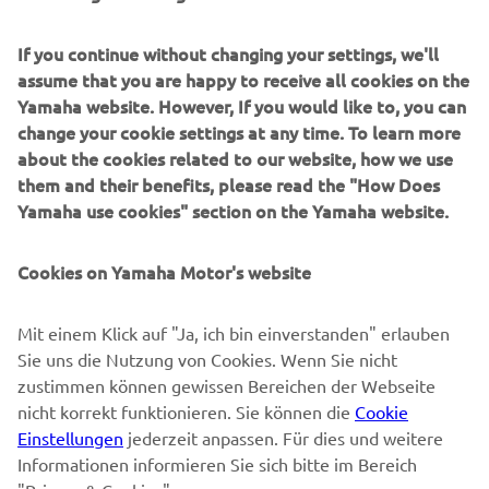
If you continue without changing your settings, we'll
MEHR YAMAHA
assume that you are happy to receive all cookies on the
Yamaha website. However, If you would like to, you can
SUPPORT
change your cookie settings at any time. To learn more
about the cookies related to our website, how we use
them and their benefits, please read the "How Does
NEWSLETTER
Yamaha use cookies" section on the Yamaha website.
Erfahre als Erster von den neuesten Angeboten,
Sonderveranstaltungen, Neuerscheinungen und vielem mehr.
Cookies on Yamaha Motor's website
Mit einem Klick auf "Ja, ich bin einverstanden" erlauben
Sie uns die Nutzung von Cookies. Wenn Sie nicht
ABONNIEREN
zustimmen können gewissen Bereichen der Webseite
nicht korrekt funktionieren. Sie können die
Cookie
Lesen Sie unsere Datenschutzrichtlinie, um zu erfahren, wie wir
Einstellungen
jederzeit anpassen. Für dies und weitere
Ihre persönlichen Daten verarbeiten:
Datenschutzerklärung
Informationen informieren Sie sich bitte im Bereich