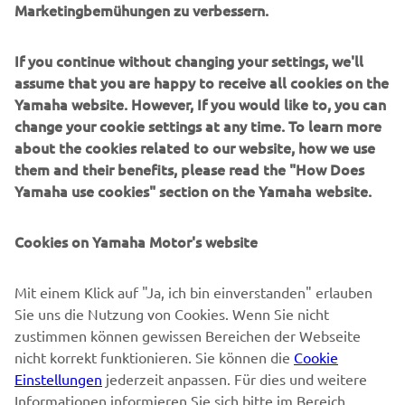
Marketingbemühungen zu verbessern.
UNTERNEHMEN
If you continue without changing your settings, we'll
B2B
assume that you are happy to receive all cookies on the
Yamaha website. However, If you would like to, you can
MEHR YAMAHA
change your cookie settings at any time. To learn more
about the cookies related to our website, how we use
SUPPORT
them and their benefits, please read the "How Does
Yamaha use cookies" section on the Yamaha website.
NEWSLETTER
Cookies on Yamaha Motor's website
Erfahre als Erster von den neuesten Angeboten,
Sonderveranstaltungen, Neuerscheinungen und vielem mehr.
Mit einem Klick auf "Ja, ich bin einverstanden" erlauben
Sie uns die Nutzung von Cookies. Wenn Sie nicht
zustimmen können gewissen Bereichen der Webseite
nicht korrekt funktionieren. Sie können die
Cookie
ABONNIEREN
Einstellungen
jederzeit anpassen. Für dies und weitere
Informationen informieren Sie sich bitte im Bereich