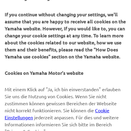
If you continue without changing your settings, we'll
MEHR YAMAHA
assume that you are happy to receive all cookies on the
Yamaha website. However, If you would like to, you can
SUPPORT
change your cookie settings at any time. To learn more
about the cookies related to our website, how we use
them and their benefits, please read the "How Does
NEWSLETTER
Yamaha use cookies" section on the Yamaha website.
Erfahre als Erster von den neuesten Angeboten,
Sonderveranstaltungen, Neuerscheinungen und vielem mehr.
Cookies on Yamaha Motor's website
Mit einem Klick auf "Ja, ich bin einverstanden" erlauben
Sie uns die Nutzung von Cookies. Wenn Sie nicht
ABONNIEREN
zustimmen können gewissen Bereichen der Webseite
nicht korrekt funktionieren. Sie können die
Cookie
Lesen Sie unsere Datenschutzrichtlinie, um zu erfahren, wie wir
Einstellungen
jederzeit anpassen. Für dies und weitere
Ihre persönlichen Daten verarbeiten:
Datenschutzerklärung
Informationen informieren Sie sich bitte im Bereich