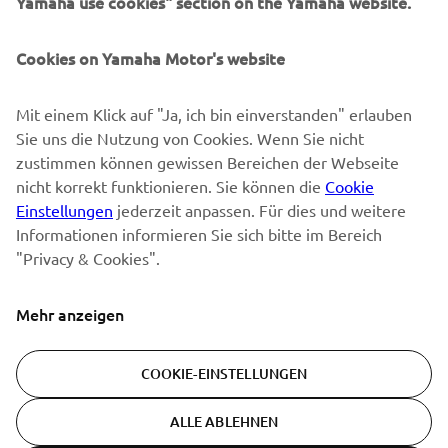
Yamaha use cookies" section on the Yamaha website.
Erfahre als Erster von den neuesten Angeboten,
Sonderveranstaltungen, Neuerscheinungen und vielem mehr.
Cookies on Yamaha Motor's website
Mit einem Klick auf "Ja, ich bin einverstanden" erlauben
ABONNIEREN
Sie uns die Nutzung von Cookies. Wenn Sie nicht
zustimmen können gewissen Bereichen der Webseite
Lesen Sie unsere Datenschutzrichtlinie, um zu erfahren, wie wir
nicht korrekt funktionieren. Sie können die
Cookie
Ihre persönlichen Daten verarbeiten:
Datenschutzerklärung
Einstellungen
jederzeit anpassen. Für dies und weitere
Informationen informieren Sie sich bitte im Bereich
"Privacy & Cookies".
Switzerland (German)
Mehr anzeigen
COOKIE-EINSTELLUNGEN
© Copyright - 2026 Yamaha Motor Europe N.V. - All Rights
Reserved
ALLE ABLEHNEN