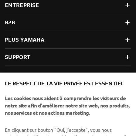
ENTREPRISE
B2B
PLUS YAMAHA
SUPPORT
NEWSLETTER
LE RESPECT DE TA VIE PRIVÉE EST ESSENTIEL
Sois le premier à découvrir les dernières offres, les événements
spéciaux, les lancements de produits, etc.
Les cookies nous aident à comprendre les visiteurs de
notre site afin d'améliorer notre site web, nos produits,
nos services et nos actions marketing.
S'ABONNER
En cliquant sur bouton "Oui, j'accepte", vous nous