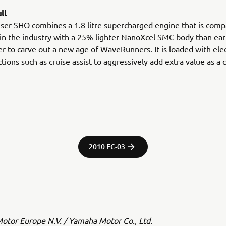
ll
ser SHO combines a 1.8 litre supercharged engine that is comp
 in the industry with a 25% lighter NanoXcel SMC body than ea
der to carve out a new age of WaveRunners. It is loaded with ele
tions such as cruise assist to aggressively add extra value as a 
2010 EC-03
tor Europe N.V. / Yamaha Motor Co., Ltd.