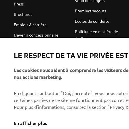
Véhicules légers
Press
Premiers secours
Brochures
Écoles de conduite
Emplois & carrière
Politique en matière de
Devenir concessionnaire
droits humains
Politique de durabilité de
Robotics
base
LE RESPECT DE TA VIE PRIVÉE ES
Partenariats
Canal d'alerte
Les cookies nous aident à comprendre les visiteurs de 
Informations techniques
nos actions marketing.
destinées aux revendeurs
indépendants
En cliquant sur bouton "Oui, j'accepte", vous nous autoris
Yamalube Safety Data
certaines parties de ce site ne fonctionnent pas corre
Sheets
Pour plus d'informations, consultez la section "Privacy &
En afficher plus
Switzerland (French)