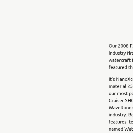
Our 2008 F
industry fi
watercraft
featured th
It’s NanoXc
material 25
our most po
Cruiser SH
WaveRunner
industry. B
features, t
named Water