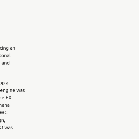
cing an
sonal
r and
op a
 engine was
ine FX
amaha
 PWC
gn,
HO was