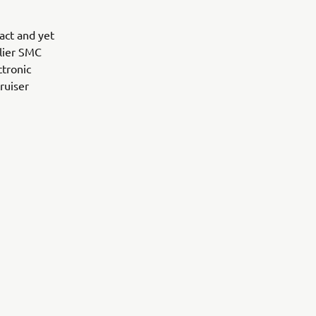
act and yet
rlier SMC
ctronic
cruiser