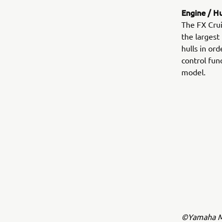
Engine / Hu
The FX Crui
the largest
hulls in or
control func
model.
©Yamaha Mo