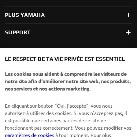
PLUS YAMAHA
SUPPORT
NEWSLETTER
LE RESPECT DE TA VIE PRIVÉE EST ESSENTIEL
Sois le premier à découvrir les dernières offres, les événements
spéciaux, les lancements de produits, etc.
Les cookies nous aident à comprendre les visiteurs de
notre site afin d'améliorer notre site web, nos produits,
nos services et nos actions marketing.
S'ABONNER
En cliquant sur bouton "Oui, j'accepte", vous nous
autorisez à utiliser des cookies. Si vous n'acceptez pas, il
est possible que certaines parties de ce site ne
Lisez notre politique de confidentialité pour savoir comment
nous traitons vos données personnelles :
Politique de
fonctionnent pas correctement. Vous pouvez modifier vos
Confidentialité
paramètres de cookies
à tout moment. Pour plus