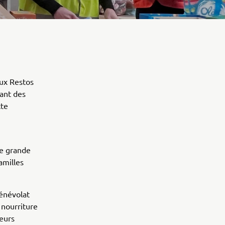
aux Restos
sant des
tte
ne grande
amilles
énévolat
a nourriture
ieurs