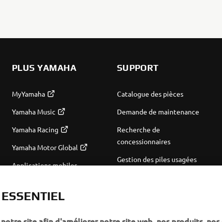
PLUS YAMAHA
SUPPORT
MyYamaha
Catalogue des pièces
Yamaha Music
Demande de maintenance
Yamaha Racing
Recherche de
concessionnaires
Yamaha Motor Global
Gestion des piles usagées
Applications mobiles
T ESSENTIEL
notre site afin d'améliorer notre site web, nos produits, nos 