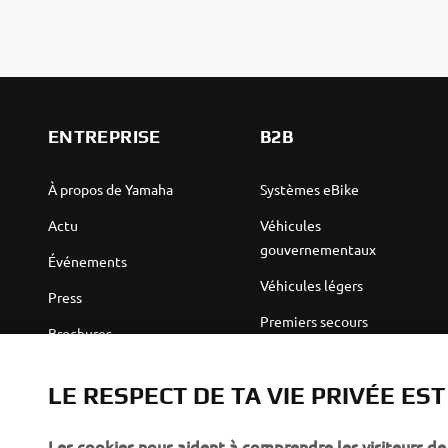
ENTREPRISE
B2B
À propos de Yamaha
Systèmes eBike
Actu
Véhicules
gouvernementaux
Événements
Véhicules légers
Press
Premiers secours
Brochures
Écoles de conduite
Emplois & carrière
LE RESPECT DE TA VIE PRIVÉE ES
Politique en matière de
Devenir concessionnaire
droits humains
Politique de durabilité de
Les cookies nous aident à comprendre les visiteurs de 