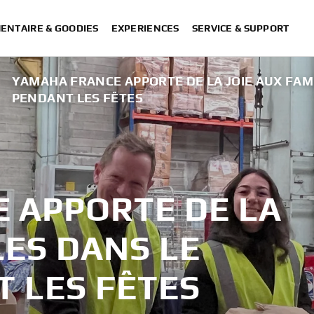
ENTAIRE & GOODIES
EXPERIENCES
SERVICE & SUPPORT
YAMAHA FRANCE APPORTE DE LA JOIE AUX FAM
PENDANT LES FÊTES
 APPORTE DE LA
LES DANS LE
T LES FÊTES