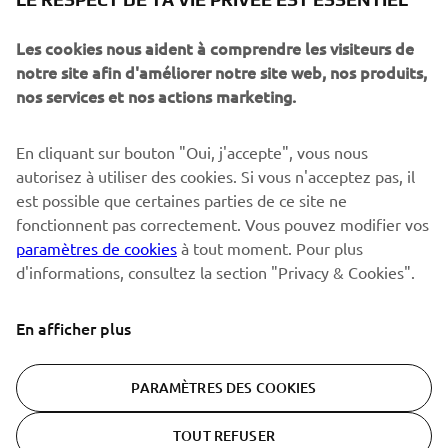
Sois le premier à découvrir les dernières offres, les événements
spéciaux, les lancements de produits, etc.
Les cookies nous aident à comprendre les visiteurs de
notre site afin d'améliorer notre site web, nos produits,
nos services et nos actions marketing.
S'ABONNER
En cliquant sur bouton "Oui, j'accepte", vous nous
autorisez à utiliser des cookies. Si vous n'acceptez pas, il
est possible que certaines parties de ce site ne
Lisez notre politique de confidentialité pour savoir comment
nous traitons vos données personnelles :
Politique de
fonctionnent pas correctement. Vous pouvez modifier vos
Confidentialité
paramètres de cookies
à tout moment. Pour plus
d'informations, consultez la section "Privacy & Cookies".
Switzerland (French)
En afficher plus
PARAMÈTRES DES COOKIES
© Copyright - 2026 Yamaha Motor Europe N.V. - All Rights
TOUT REFUSER
Reserved