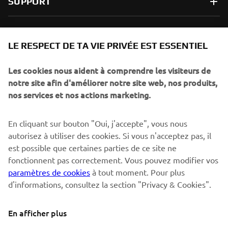
SUPPORT
NEWSLETTER
LE RESPECT DE TA VIE PRIVÉE EST ESSENTIEL
Sois le premier à découvrir les dernières offres, les événements
spéciaux, les lancements de produits, etc.
Les cookies nous aident à comprendre les visiteurs de
notre site afin d'améliorer notre site web, nos produits,
nos services et nos actions marketing.
S'ABONNER
En cliquant sur bouton "Oui, j'accepte", vous nous
autorisez à utiliser des cookies. Si vous n'acceptez pas, il
est possible que certaines parties de ce site ne
Lisez notre politique de confidentialité pour savoir comment
nous traitons vos données personnelles :
Politique de
fonctionnent pas correctement. Vous pouvez modifier vos
Confidentialité
paramètres de cookies
à tout moment. Pour plus
d'informations, consultez la section "Privacy & Cookies".
Switzerland (French)
En afficher plus