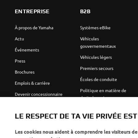
ENTREPRISE
B2B
À propos de Yamaha
Systèmes eBike
Actu
Véhicules
gouvernementaux
Événements
Véhicules légers
Press
Premiers secours
Brochures
Écoles de conduite
Emplois & carrière
Politique en matière de
Devenir concessionnaire
droits humains
Politique de durabilité de
Robotics
base
LE RESPECT DE TA VIE PRIVÉE ES
Partenariats
Canal d'alerte
Les cookies nous aident à comprendre les visiteurs de 
Informations techniques