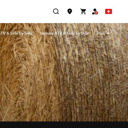
ATV & Side by Side
Leisure ATV & Side by Side
Plus
Comparaison
ATV Riders: Safety awareness
Winter Editions