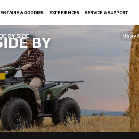
ENTAIRE & GOODIES
EXPERIENCES
SERVICE & SUPPORT
IDE BY SIDE
Utility 
SIDE BY
Sport ATV & Side by Side