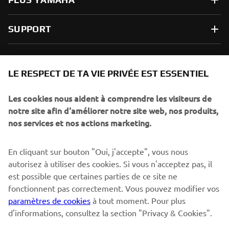
SUPPORT
NEWSLETTER
LE RESPECT DE TA VIE PRIVÉE EST ESSENTIEL
Sois le premier à découvrir les dernières offres, les événements
spéciaux, les lancements de produits, etc.
Les cookies nous aident à comprendre les visiteurs de
notre site afin d'améliorer notre site web, nos produits,
nos services et nos actions marketing.
S'ABONNER
En cliquant sur bouton "Oui, j'accepte", vous nous
autorisez à utiliser des cookies. Si vous n'acceptez pas, il
est possible que certaines parties de ce site ne
Lisez notre politique de confidentialité pour savoir comment
nous traitons vos données personnelles :
Politique de
fonctionnent pas correctement. Vous pouvez modifier vos
Confidentialité
paramètres de cookies
à tout moment. Pour plus
d'informations, consultez la section "Privacy & Cookies".
Switzerland (French)