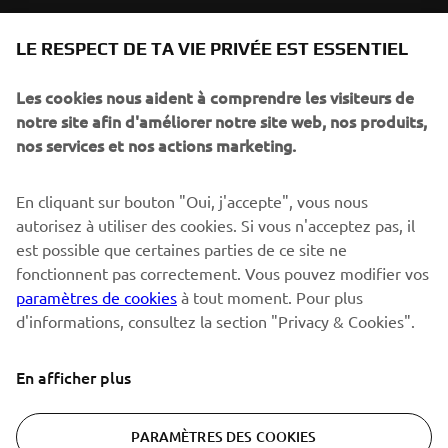
NEWSLETTER
LE RESPECT DE TA VIE PRIVÉE EST ESSENTIEL
Sois le premier à découvrir les dernières offres, les événements
spéciaux, les lancements de produits, etc.
Les cookies nous aident à comprendre les visiteurs de
notre site afin d'améliorer notre site web, nos produits,
nos services et nos actions marketing.
S'ABONNER
En cliquant sur bouton "Oui, j'accepte", vous nous
autorisez à utiliser des cookies. Si vous n'acceptez pas, il
est possible que certaines parties de ce site ne
Lisez notre politique de confidentialité pour savoir comment
nous traitons vos données personnelles :
Politique de
fonctionnent pas correctement. Vous pouvez modifier vos
Confidentialité
paramètres de cookies
à tout moment. Pour plus
d'informations, consultez la section "Privacy & Cookies".
Switzerland (French)
En afficher plus
PARAMÈTRES DES COOKIES