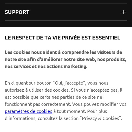
SUPPORT
NEWSLETTER
LE RESPECT DE TA VIE PRIVÉE EST ESSENTIEL
Sois le premier à découvrir les dernières offres, les événements
spéciaux, les lancements de produits, etc.
Les cookies nous aident à comprendre les visiteurs de
notre site afin d'améliorer notre site web, nos produits,
nos services et nos actions marketing.
S'ABONNER
En cliquant sur bouton "Oui, j'accepte", vous nous
autorisez à utiliser des cookies. Si vous n'acceptez pas, il
est possible que certaines parties de ce site ne
Lisez notre politique de confidentialité pour savoir comment
nous traitons vos données personnelles :
Politique de
fonctionnent pas correctement. Vous pouvez modifier vos
Confidentialité
paramètres de cookies
à tout moment. Pour plus
d'informations, consultez la section "Privacy & Cookies".
Switzerland (French)