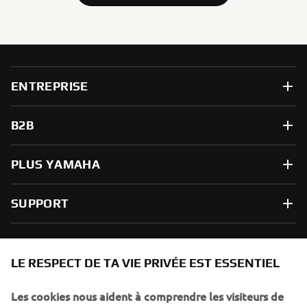
ENTREPRISE
B2B
PLUS YAMAHA
SUPPORT
NEWSLETTER
LE RESPECT DE TA VIE PRIVÉE EST ESSENTIEL
Sois le premier à découvrir les dernières offres, les événements
spéciaux, les lancements de produits, etc.
Les cookies nous aident à comprendre les visiteurs de