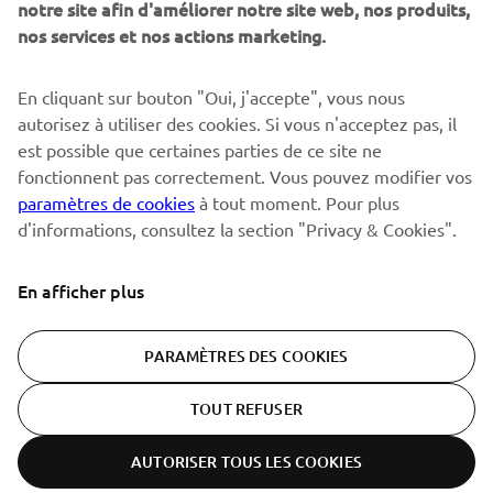
notre site afin d'améliorer notre site web, nos produits,
nos services et nos actions marketing.
S'ABONNER
En cliquant sur bouton "Oui, j'accepte", vous nous
autorisez à utiliser des cookies. Si vous n'acceptez pas, il
est possible que certaines parties de ce site ne
Lisez notre politique de confidentialité pour savoir comment
nous traitons vos données personnelles :
Politique de
fonctionnent pas correctement. Vous pouvez modifier vos
Confidentialité
paramètres de cookies
à tout moment. Pour plus
d'informations, consultez la section "Privacy & Cookies".
Switzerland (French)
En afficher plus
PARAMÈTRES DES COOKIES
© Copyright - 2026 Yamaha Motor Europe N.V. - All Rights
TOUT REFUSER
Reserved
AUTORISER TOUS LES COOKIES
Politique de confidentialité
Cookies
Conditions d'utilisation