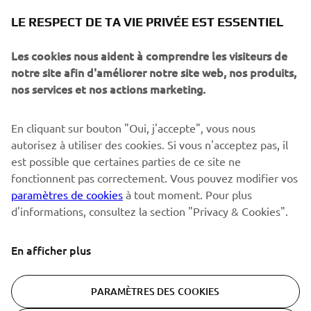
NEWSLETTER
LE RESPECT DE TA VIE PRIVÉE EST ESSENTIEL
Sois le premier à découvrir les dernières offres, les événements
spéciaux, les lancements de produits, etc.
Les cookies nous aident à comprendre les visiteurs de
notre site afin d'améliorer notre site web, nos produits,
nos services et nos actions marketing.
S'ABONNER
En cliquant sur bouton "Oui, j'accepte", vous nous
autorisez à utiliser des cookies. Si vous n'acceptez pas, il
est possible que certaines parties de ce site ne
Lisez notre politique de confidentialité pour savoir comment
nous traitons vos données personnelles :
Politique de
fonctionnent pas correctement. Vous pouvez modifier vos
Confidentialité
paramètres de cookies
à tout moment. Pour plus
d'informations, consultez la section "Privacy & Cookies".
Switzerland (French)
En afficher plus
PARAMÈTRES DES COOKIES