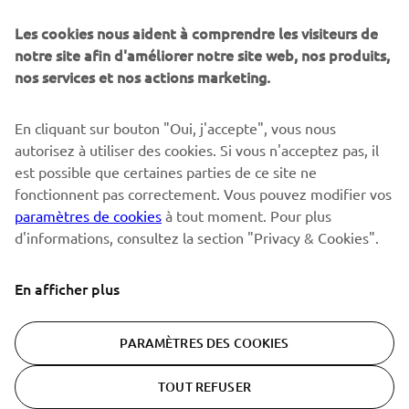
Sois le premier à découvrir les dernières offres, les événements
spéciaux, les lancements de produits, etc.
Les cookies nous aident à comprendre les visiteurs de
notre site afin d'améliorer notre site web, nos produits,
nos services et nos actions marketing.
S'ABONNER
En cliquant sur bouton "Oui, j'accepte", vous nous
autorisez à utiliser des cookies. Si vous n'acceptez pas, il
est possible que certaines parties de ce site ne
Lisez notre politique de confidentialité pour savoir comment
nous traitons vos données personnelles :
Politique de
fonctionnent pas correctement. Vous pouvez modifier vos
Confidentialité
paramètres de cookies
à tout moment. Pour plus
d'informations, consultez la section "Privacy & Cookies".
Switzerland (French)
En afficher plus
PARAMÈTRES DES COOKIES
© Copyright - 2026 Yamaha Motor Europe N.V. - All Rights
TOUT REFUSER
Reserved