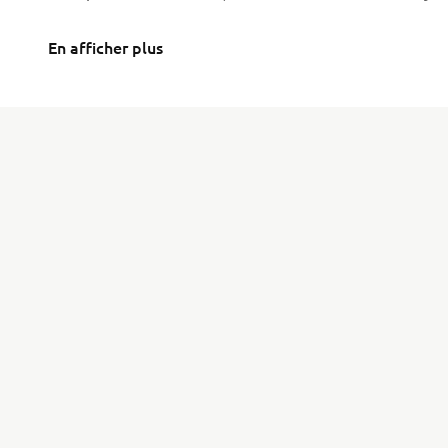
En afficher plus
ENTREPRISE
B2B
À propos de Yamaha
Systèmes eBike
Actu
Véhicules