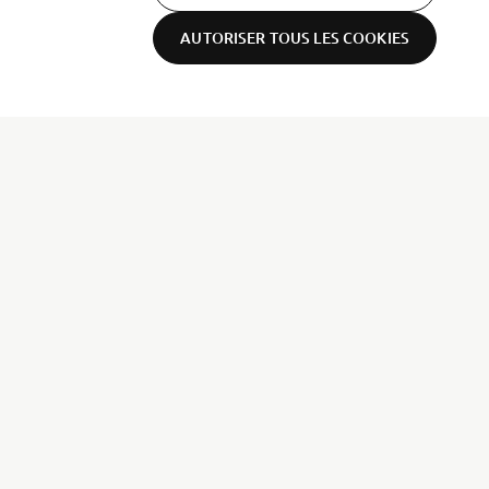
AUTORISER TOUS LES COOKIES
NEWSLETTER
Sois le premier à découvrir les dernières offres, les événements
spéciaux, les lancements de produits, etc.