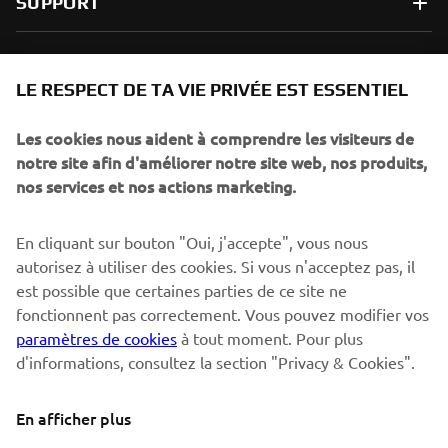
SUPPORT
NEWSLETTER
LE RESPECT DE TA VIE PRIVÉE EST ESSENTIEL
Sois le premier à découvrir les dernières offres, les événements
spéciaux, les lancements de produits, etc.
Les cookies nous aident à comprendre les visiteurs de
notre site afin d'améliorer notre site web, nos produits,
nos services et nos actions marketing.
S'ABONNER
En cliquant sur bouton "Oui, j'accepte", vous nous
autorisez à utiliser des cookies. Si vous n'acceptez pas, il
est possible que certaines parties de ce site ne
Lisez notre politique de confidentialité pour savoir comment
nous traitons vos données personnelles :
Politique de
fonctionnent pas correctement. Vous pouvez modifier vos
Confidentialité
paramètres de cookies
à tout moment. Pour plus
d'informations, consultez la section "Privacy & Cookies".
Switzerland (French)
En afficher plus