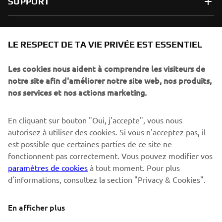
SUPPORT
NEWSLETTER
LE RESPECT DE TA VIE PRIVÉE EST ESSENTIEL
Sois le premier à découvrir les dernières offres, les événements
spéciaux, les lancements de produits, etc.
Les cookies nous aident à comprendre les visiteurs de
notre site afin d'améliorer notre site web, nos produits,
nos services et nos actions marketing.
S'ABONNER
En cliquant sur bouton "Oui, j'accepte", vous nous
autorisez à utiliser des cookies. Si vous n'acceptez pas, il
est possible que certaines parties de ce site ne
Lisez notre politique de confidentialité pour savoir comment
nous traitons vos données personnelles :
Politique de
fonctionnent pas correctement. Vous pouvez modifier vos
Confidentialité
paramètres de cookies
à tout moment. Pour plus
d'informations, consultez la section "Privacy & Cookies".
Switzerland (French)
En afficher plus