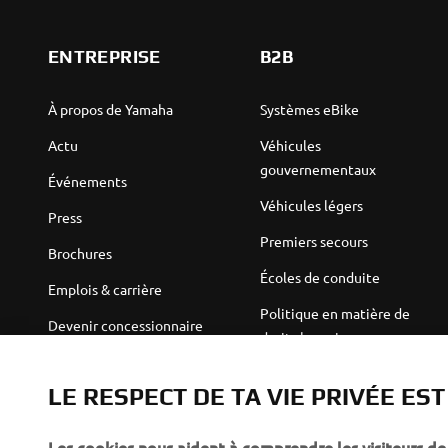
ENTREPRISE
B2B
À propos de Yamaha
Systèmes eBike
Actu
Véhicules
gouvernementaux
Événements
Véhicules légers
Press
Premiers secours
Brochures
Écoles de conduite
Emplois & carrière
Politique en matière de
Devenir concessionnaire
droits humains
Politique de durabilité de
Robotics
base
LE RESPECT DE TA VIE PRIVÉE ES
Partenariats
Canal d'alerte
Les cookies nous aident à comprendre les visiteurs de 
Informations techniques