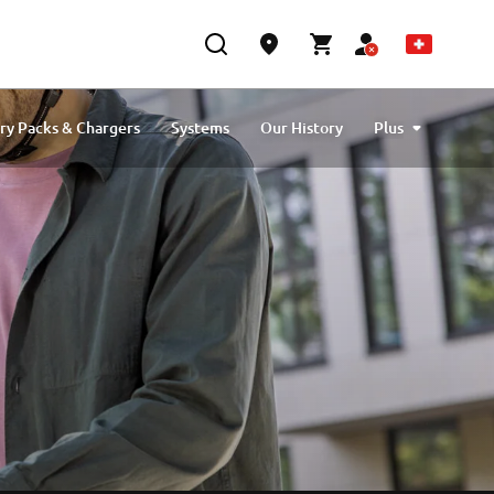
ry Packs & Chargers
Systems
Our History
Plus
Yamaha eBike System Service
Brochures
Brands & Partners