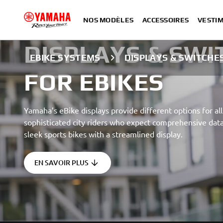
NOS MODÈLES
ACCESSOIRES
VESTIM
DISPLAYS & SWI
EBIKE SYSTEMS
DISPLAYS & SWITCHE
FOR EBIKES
Yamaha’s eBike displays provide different options for all
sophisticated city riders who expect comprehensive data
sleek sports bikes with a streamlined display.
EN SAVOIR PLUS