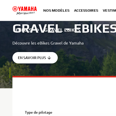
NOS MODÈLES
ACCESSOIRES
VESTIM
GRAVEL - EBIKE
EBIKES
GRAVEL EBIKES
Découvre les eBikes Gravel de Yamaha
EN SAVOIR PLUS
Type de pilotage