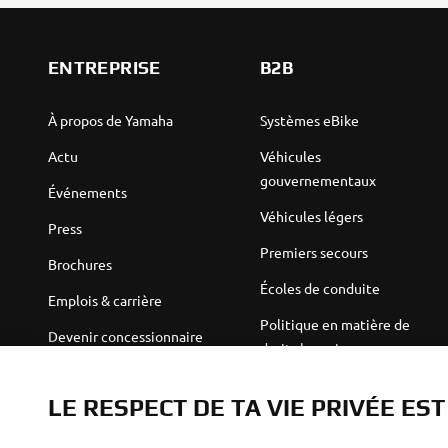
ENTREPRISE
B2B
À propos de Yamaha
Systèmes eBike
Actu
Véhicules
gouvernementaux
Événements
Véhicules légers
Press
Premiers secours
Brochures
Écoles de conduite
Emplois & carrière
Politique en matière de
Devenir concessionnaire
droits humains
Politique de durabilité de
Robotics
base
LE RESPECT DE TA VIE PRIVÉE ES
Partenariats
Canal d'alerte