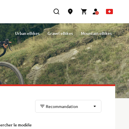
Urban eBikes
Gravel eBikes
Mountain eBikes
Recommandation
ercher le modèle