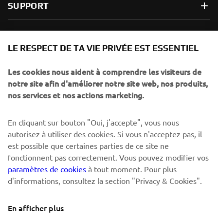
SUPPORT
NEWSLETTER
LE RESPECT DE TA VIE PRIVÉE EST ESSENTIEL
Sois le premier à découvrir les dernières offres, les événements
spéciaux, les lancements de produits, etc.
Les cookies nous aident à comprendre les visiteurs de
notre site afin d'améliorer notre site web, nos produits,
nos services et nos actions marketing.
S'ABONNER
En cliquant sur bouton "Oui, j'accepte", vous nous
autorisez à utiliser des cookies. Si vous n'acceptez pas, il
est possible que certaines parties de ce site ne
Lisez notre politique de confidentialité pour savoir comment
nous traitons vos données personnelles :
Politique de
fonctionnent pas correctement. Vous pouvez modifier vos
Confidentialité
paramètres de cookies
à tout moment. Pour plus
d'informations, consultez la section "Privacy & Cookies".
Switzerland (French)
En afficher plus